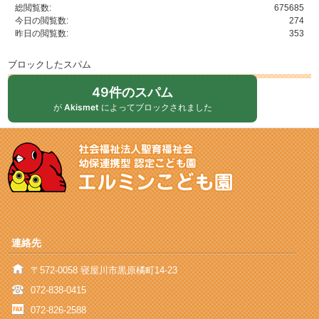
総閲覧数:
675685
今日の閲覧数:
274
昨日の閲覧数:
353
ブロックしたスパム
49件のスパム
が
Akismet
によってブロックされました
連絡先
〒572-0058 寝屋川市黒原橘町14-23
072-838-0415
072-826-2588