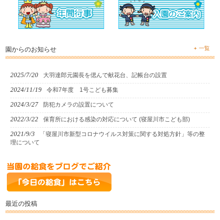
一覧
園からのお知らせ
2025/7/20
大羽達郎元園長を偲んで献花台、記帳台の設置
2024/11/19
令和7年度 1号こども募集
2024/3/27
防犯カメラの設置について
2022/3/22
保育所における感染の対応について (寝屋川市こども部)
2021/9/3
「寝屋川市新型コロナウイルス対策に関する対処方針」等の整
理について
最近の投稿