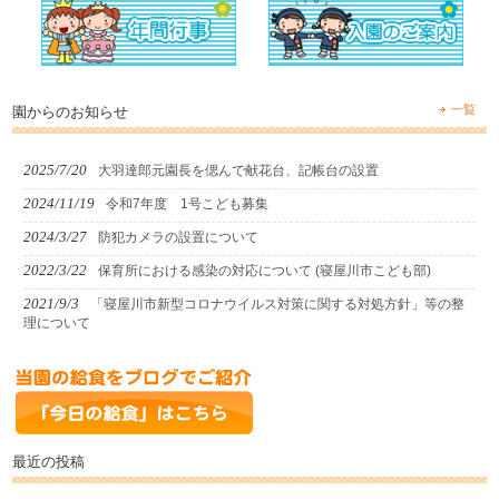
一覧
園からのお知らせ
2025/7/20
大羽達郎元園長を偲んで献花台、記帳台の設置
2024/11/19
令和7年度 1号こども募集
2024/3/27
防犯カメラの設置について
2022/3/22
保育所における感染の対応について (寝屋川市こども部)
2021/9/3
「寝屋川市新型コロナウイルス対策に関する対処方針」等の整
理について
最近の投稿