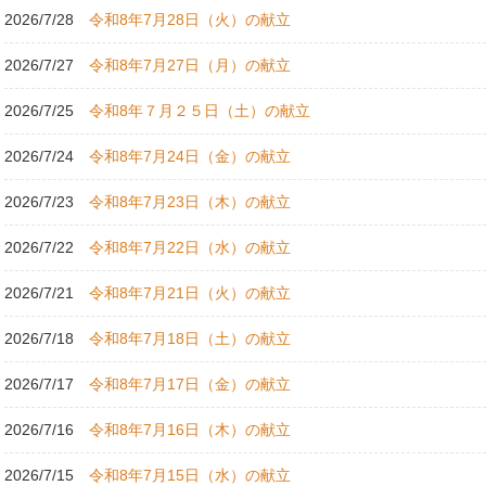
2026/7/28
令和8年7月28日（火）の献立
2026/7/27
令和8年7月27日（月）の献立
2026/7/25
令和8年７月２５日（土）の献立
2026/7/24
令和8年7月24日（金）の献立
2026/7/23
令和8年7月23日（木）の献立
2026/7/22
令和8年7月22日（水）の献立
2026/7/21
令和8年7月21日（火）の献立
2026/7/18
令和8年7月18日（土）の献立
2026/7/17
令和8年7月17日（金）の献立
2026/7/16
令和8年7月16日（木）の献立
2026/7/15
令和8年7月15日（水）の献立