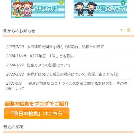
一覧
園からのお知らせ
2025/7/20
大羽達郎元園長を偲んで献花台、記帳台の設置
2024/11/19
令和7年度 1号こども募集
2024/3/27
防犯カメラの設置について
2022/3/22
保育所における感染の対応について (寝屋川市こども部)
2021/9/3
「寝屋川市新型コロナウイルス対策に関する対処方針」等の整
理について
最近の投稿