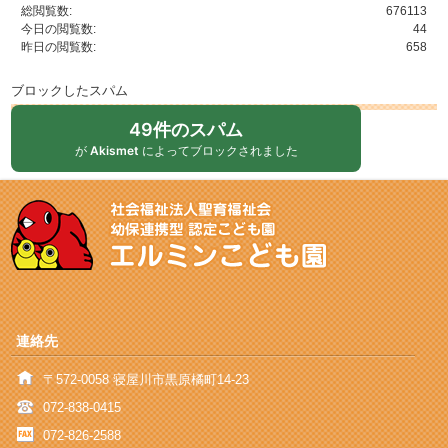
総閲覧数:
676113
今日の閲覧数:
44
昨日の閲覧数:
658
ブロックしたスパム
49件のスパム
が
Akismet
によってブロックされました
連絡先
〒572-0058 寝屋川市黒原橘町14-23
072-838-0415
072-826-2588