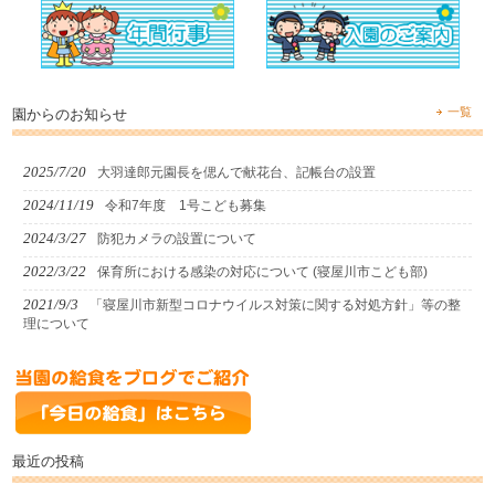
一覧
園からのお知らせ
2025/7/20
大羽達郎元園長を偲んで献花台、記帳台の設置
2024/11/19
令和7年度 1号こども募集
2024/3/27
防犯カメラの設置について
2022/3/22
保育所における感染の対応について (寝屋川市こども部)
2021/9/3
「寝屋川市新型コロナウイルス対策に関する対処方針」等の整
理について
最近の投稿