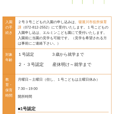
入園
２号３号こどもの入園の申し込みは、
寝屋川市役所保育
の手
課
（072-812-2552）にて受付いたします。１号こどもの
続き
入園申し込は、エルミンこども園にて受付いたします。
入園前に当園の見学も可能です。（見学を希望される方
は事前にご連絡下さい。）
１号認定 ３歳から就学まで
対象
年齢
２・３号認定 産休明け～就学まで
教
月曜日～土曜日（但し、１号こどもは土曜日休み）
育・
7:30～19:00
保育
時間
開所時間
■1号認定