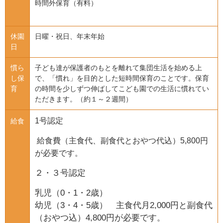
時間外保育（有料）
休園
日曜・祝日、年末年始
日
慣ら
子ども達が保護者のもとを離れて集団生活を始める上
し保
で、「慣れ」を目的とした短時間保育のことです。保育
育
の時間を少しずつ伸ばしてこども園での生活に慣れてい
ただきます。（約１～２週間）
1号認定
給食
給食費（主食代、副食代とおやつ代込）5,800円
が必要です。
２・３号認定
乳児（0・1・2歳）
幼児（3・4・5歳） 主食代月2,000円と副食代
（おやつ込）4,800円が必要です。