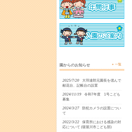
一覧
園からのお知らせ
2025/7/20
大羽達郎元園長を偲んで
献花台、記帳台の設置
2024/11/19
令和7年度 1号こども
募集
2024/3/27
防犯カメラの設置につい
て
2022/3/22
保育所における感染の対
応について (寝屋川市こども部)