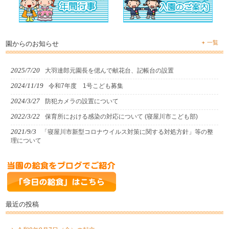
一覧
園からのお知らせ
2025/7/20
大羽達郎元園長を偲んで献花台、記帳台の設置
2024/11/19
令和7年度 1号こども募集
2024/3/27
防犯カメラの設置について
2022/3/22
保育所における感染の対応について (寝屋川市こども部)
2021/9/3
「寝屋川市新型コロナウイルス対策に関する対処方針」等の整
理について
最近の投稿