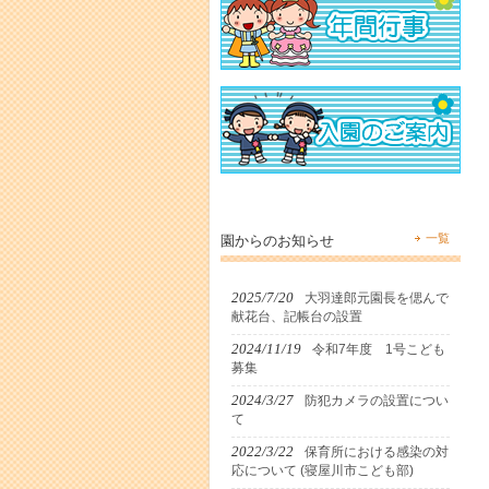
一覧
園からのお知らせ
2025/7/20
大羽達郎元園長を偲んで
献花台、記帳台の設置
2024/11/19
令和7年度 1号こども
募集
2024/3/27
防犯カメラの設置につい
て
2022/3/22
保育所における感染の対
応について (寝屋川市こども部)