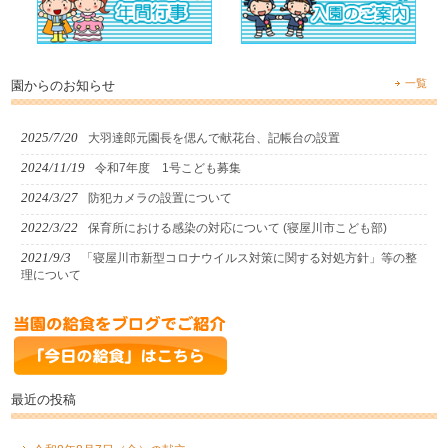
一覧
園からのお知らせ
2025/7/20
大羽達郎元園長を偲んで献花台、記帳台の設置
2024/11/19
令和7年度 1号こども募集
2024/3/27
防犯カメラの設置について
2022/3/22
保育所における感染の対応について (寝屋川市こども部)
2021/9/3
「寝屋川市新型コロナウイルス対策に関する対処方針」等の整
理について
最近の投稿