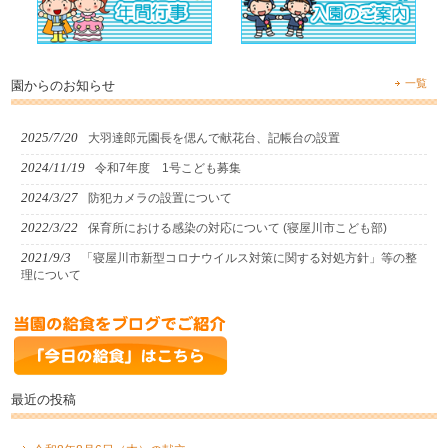
一覧
園からのお知らせ
2025/7/20
大羽達郎元園長を偲んで献花台、記帳台の設置
2024/11/19
令和7年度 1号こども募集
2024/3/27
防犯カメラの設置について
2022/3/22
保育所における感染の対応について (寝屋川市こども部)
2021/9/3
「寝屋川市新型コロナウイルス対策に関する対処方針」等の整
理について
最近の投稿