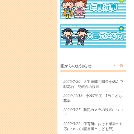
一覧
園からのお知らせ
2025/7/20
大羽達郎元園長を偲んで
献花台、記帳台の設置
2024/11/19
令和7年度 1号こども
募集
2024/3/27
防犯カメラの設置につい
て
2022/3/22
保育所における感染の対
応について (寝屋川市こども部)