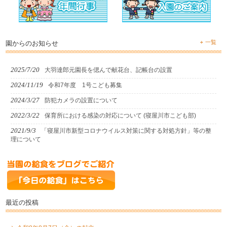
一覧
園からのお知らせ
2025/7/20
大羽達郎元園長を偲んで献花台、記帳台の設置
2024/11/19
令和7年度 1号こども募集
2024/3/27
防犯カメラの設置について
2022/3/22
保育所における感染の対応について (寝屋川市こども部)
2021/9/3
「寝屋川市新型コロナウイルス対策に関する対処方針」等の整
理について
最近の投稿