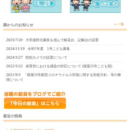
一覧
園からのお知らせ
2025/7/20
大羽達郎元園長を偲んで献花台、記帳台の設置
2024/11/19
令和7年度 1号こども募集
2024/3/27
防犯カメラの設置について
2022/3/22
保育所における感染の対応について (寝屋川市こども部)
2021/9/3
「寝屋川市新型コロナウイルス対策に関する対処方針」等の整
理について
最近の投稿