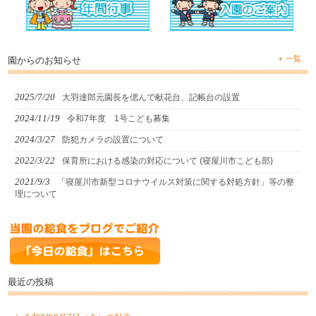
一覧
園からのお知らせ
2025/7/20
大羽達郎元園長を偲んで献花台、記帳台の設置
2024/11/19
令和7年度 1号こども募集
2024/3/27
防犯カメラの設置について
2022/3/22
保育所における感染の対応について (寝屋川市こども部)
2021/9/3
「寝屋川市新型コロナウイルス対策に関する対処方針」等の整
理について
最近の投稿