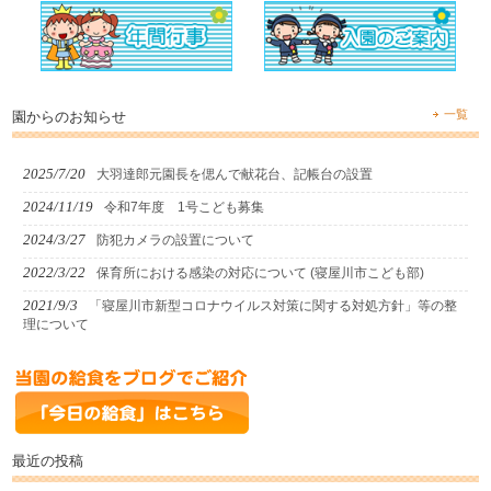
一覧
園からのお知らせ
2025/7/20
大羽達郎元園長を偲んで献花台、記帳台の設置
2024/11/19
令和7年度 1号こども募集
2024/3/27
防犯カメラの設置について
2022/3/22
保育所における感染の対応について (寝屋川市こども部)
2021/9/3
「寝屋川市新型コロナウイルス対策に関する対処方針」等の整
理について
最近の投稿