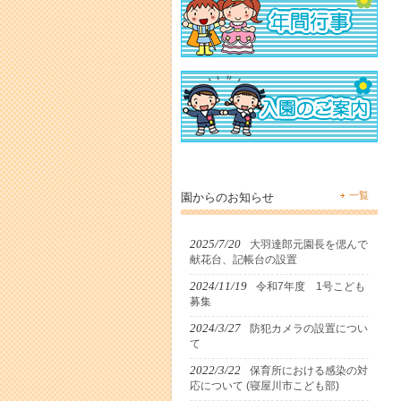
一覧
園からのお知らせ
2025/7/20
大羽達郎元園長を偲んで
献花台、記帳台の設置
2024/11/19
令和7年度 1号こども
募集
2024/3/27
防犯カメラの設置につい
て
2022/3/22
保育所における感染の対
応について (寝屋川市こども部)