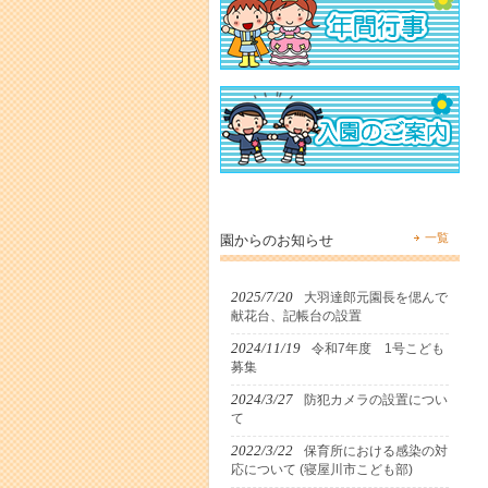
一覧
園からのお知らせ
2025/7/20
大羽達郎元園長を偲んで
献花台、記帳台の設置
2024/11/19
令和7年度 1号こども
募集
2024/3/27
防犯カメラの設置につい
て
2022/3/22
保育所における感染の対
応について (寝屋川市こども部)