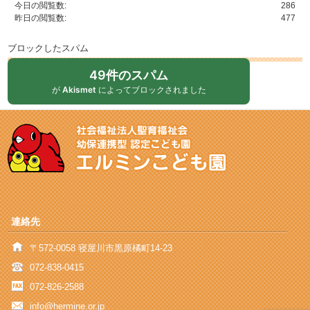
今日の閲覧数:
286
昨日の閲覧数:
477
ブロックしたスパム
49件のスパム
が
Akismet
によってブロックされました
連絡先
〒572-0058 寝屋川市黒原橘町14-23
072-838-0415
072-826-2588
info@hermine.or.jp