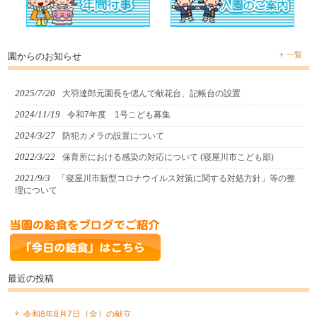
一覧
園からのお知らせ
2025/7/20
大羽達郎元園長を偲んで献花台、記帳台の設置
2024/11/19
令和7年度 1号こども募集
2024/3/27
防犯カメラの設置について
2022/3/22
保育所における感染の対応について (寝屋川市こども部)
2021/9/3
「寝屋川市新型コロナウイルス対策に関する対処方針」等の整
理について
最近の投稿
令和8年8月7日（金）の献立