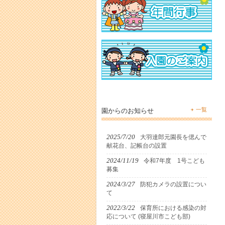
一覧
園からのお知らせ
2025/7/20
大羽達郎元園長を偲んで
献花台、記帳台の設置
2024/11/19
令和7年度 1号こども
募集
2024/3/27
防犯カメラの設置につい
て
2022/3/22
保育所における感染の対
応について (寝屋川市こども部)