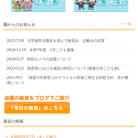
一覧
園からのお知らせ
2025/7/20
大羽達郎元園長を偲んで献花台、記帳台の設置
2024/11/19
令和7年度 1号こども募集
2024/3/27
防犯カメラの設置について
2022/3/22
保育所における感染の対応について (寝屋川市こども部)
2021/9/3
「寝屋川市新型コロナウイルス対策に関する対処方針」等の整
理について
最近の投稿
令和8年8月7日（金）の献立