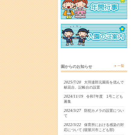
一覧
園からのお知らせ
2025/7/20
大羽達郎元園長を偲んで
献花台、記帳台の設置
2024/11/19
令和7年度 1号こども
募集
2024/3/27
防犯カメラの設置につい
て
2022/3/22
保育所における感染の対
応について (寝屋川市こども部)