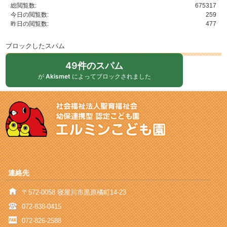
総閲覧数:
675317
今日の閲覧数:
259
昨日の閲覧数:
477
ブロックしたスパム
49件のスパム
が
Akismet
によってブロックされました
連絡先
〒572-0058 寝屋川市黒原橘町14-23
072-838-0415
072-826-2588