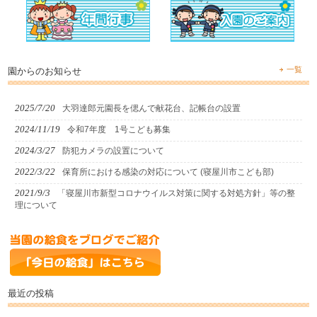
一覧
園からのお知らせ
2025/7/20
大羽達郎元園長を偲んで献花台、記帳台の設置
2024/11/19
令和7年度 1号こども募集
2024/3/27
防犯カメラの設置について
2022/3/22
保育所における感染の対応について (寝屋川市こども部)
2021/9/3
「寝屋川市新型コロナウイルス対策に関する対処方針」等の整
理について
最近の投稿