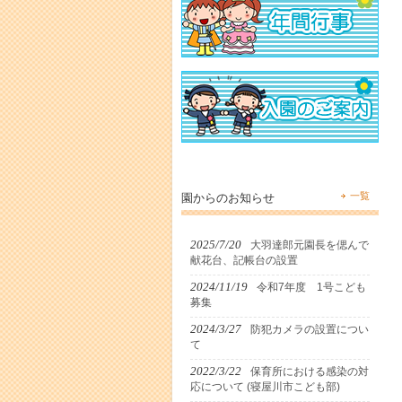
一覧
園からのお知らせ
2025/7/20
大羽達郎元園長を偲んで
献花台、記帳台の設置
2024/11/19
令和7年度 1号こども
募集
2024/3/27
防犯カメラの設置につい
て
2022/3/22
保育所における感染の対
応について (寝屋川市こども部)