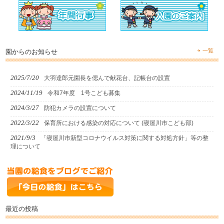
一覧
園からのお知らせ
2025/7/20
大羽達郎元園長を偲んで献花台、記帳台の設置
2024/11/19
令和7年度 1号こども募集
2024/3/27
防犯カメラの設置について
2022/3/22
保育所における感染の対応について (寝屋川市こども部)
2021/9/3
「寝屋川市新型コロナウイルス対策に関する対処方針」等の整
理について
最近の投稿