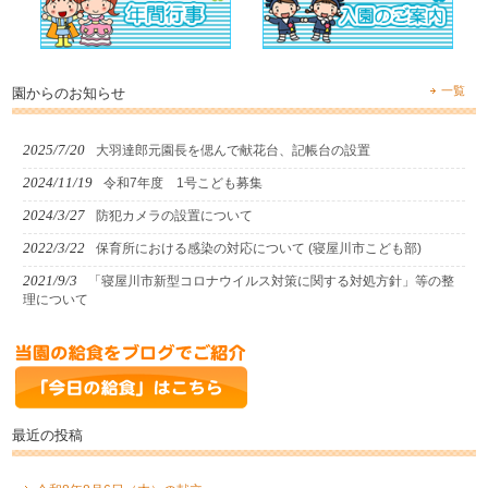
一覧
園からのお知らせ
2025/7/20
大羽達郎元園長を偲んで献花台、記帳台の設置
2024/11/19
令和7年度 1号こども募集
2024/3/27
防犯カメラの設置について
2022/3/22
保育所における感染の対応について (寝屋川市こども部)
2021/9/3
「寝屋川市新型コロナウイルス対策に関する対処方針」等の整
理について
最近の投稿