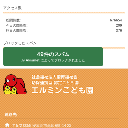
アクセス数
総閲覧数:
676654
今日の閲覧数:
209
昨日の閲覧数:
376
ブロックしたスパム
49件のスパム
が
Akismet
によってブロックされました
連絡先
〒572-0058 寝屋川市黒原橘町14-23