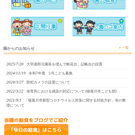
一覧
園からのお知らせ
2025/7/20
大羽達郎元園長を偲んで献花台、記帳台の設置
2024/11/19
令和7年度 1号こども募集
2024/3/27
防犯カメラの設置について
2022/3/22
保育所における感染の対応について (寝屋川市こども部)
2021/9/3
「寝屋川市新型コロナウイルス対策に関する対処方針」等の整
理について