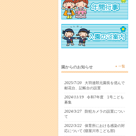
一覧
園からのお知らせ
2025/7/20
大羽達郎元園長を偲んで
献花台、記帳台の設置
2024/11/19
令和7年度 1号こども
募集
2024/3/27
防犯カメラの設置につい
て
2022/3/22
保育所における感染の対
応について (寝屋川市こども部)