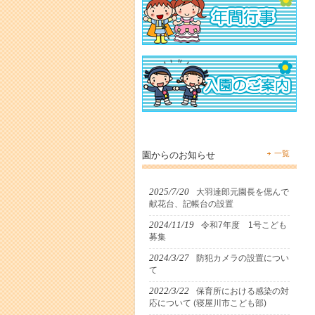
一覧
園からのお知らせ
2025/7/20
大羽達郎元園長を偲んで
献花台、記帳台の設置
2024/11/19
令和7年度 1号こども
募集
2024/3/27
防犯カメラの設置につい
て
2022/3/22
保育所における感染の対
応について (寝屋川市こども部)