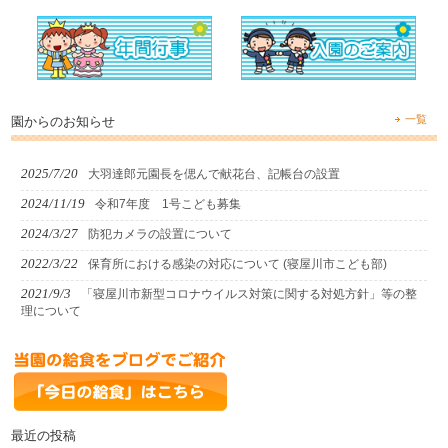
一覧
園からのお知らせ
2025/7/20
大羽達郎元園長を偲んで献花台、記帳台の設置
2024/11/19
令和7年度 1号こども募集
2024/3/27
防犯カメラの設置について
2022/3/22
保育所における感染の対応について (寝屋川市こども部)
2021/9/3
「寝屋川市新型コロナウイルス対策に関する対処方針」等の整
理について
最近の投稿