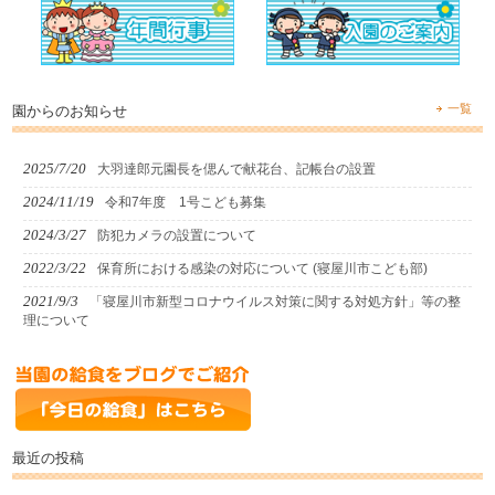
一覧
園からのお知らせ
2025/7/20
大羽達郎元園長を偲んで献花台、記帳台の設置
2024/11/19
令和7年度 1号こども募集
2024/3/27
防犯カメラの設置について
2022/3/22
保育所における感染の対応について (寝屋川市こども部)
2021/9/3
「寝屋川市新型コロナウイルス対策に関する対処方針」等の整
理について
最近の投稿