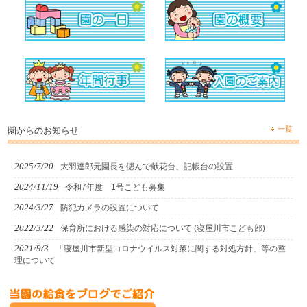
一覧
園からのお知らせ
2025/7/20
大羽達郎元園長を偲んで献花台、記帳台の設置
2024/11/19
令和7年度 1号こども募集
2024/3/27
防犯カメラの設置について
2022/3/22
保育所における感染の対応について (寝屋川市こども部)
2021/9/3
「寝屋川市新型コロナウイルス対策に関する対処方針」等の整
理について