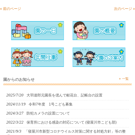
« 前のページ
次のページ »
一覧
園からのお知らせ
2025/7/20
大羽達郎元園長を偲んで献花台、記帳台の設置
2024/11/19
令和7年度 1号こども募集
2024/3/27
防犯カメラの設置について
2022/3/22
保育所における感染の対応について (寝屋川市こども部)
2021/9/3
「寝屋川市新型コロナウイルス対策に関する対処方針」等の整