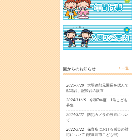
一覧
園からのお知らせ
2025/7/20
大羽達郎元園長を偲んで
献花台、記帳台の設置
2024/11/19
令和7年度 1号こども
募集
2024/3/27
防犯カメラの設置につい
て
2022/3/22
保育所における感染の対
応について (寝屋川市こども部)