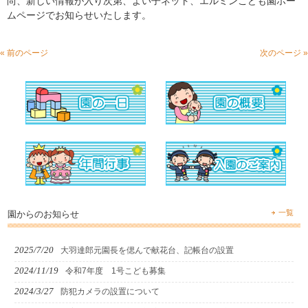
尚、新しい情報が入り次第、よい子ネット、エルミンこども園ホー
ムページでお知らせいたします。
« 前のページ
次のページ »
一覧
園からのお知らせ
2025/7/20
大羽達郎元園長を偲んで献花台、記帳台の設置
2024/11/19
令和7年度 1号こども募集
2024/3/27
防犯カメラの設置について