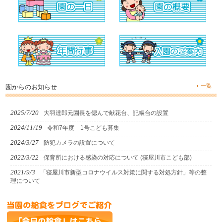
一覧
園からのお知らせ
2025/7/20
大羽達郎元園長を偲んで献花台、記帳台の設置
2024/11/19
令和7年度 1号こども募集
2024/3/27
防犯カメラの設置について
2022/3/22
保育所における感染の対応について (寝屋川市こども部)
2021/9/3
「寝屋川市新型コロナウイルス対策に関する対処方針」等の整
理について